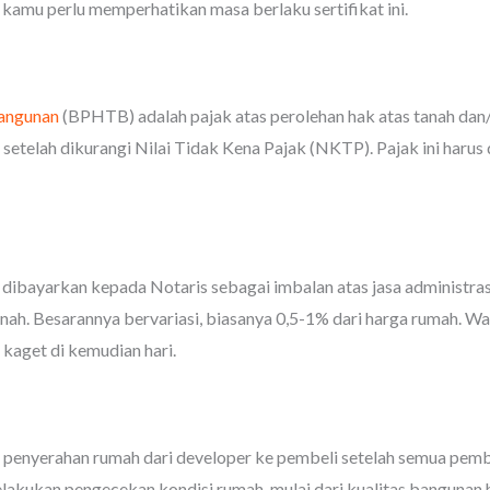
amu perlu memperhatikan masa berlaku sertifikat ini.
Bangunan
(BPHTB) adalah pajak atas perolehan hak atas tanah dan
etelah dikurangi Nilai Tidak Kena Pajak (NKTP). Pajak ini harus 
ibayarkan kepada Notaris sebagai imbalan atas jasa administrasi
nah. Besarannya bervariasi, biasanya 0,5-1% dari harga rumah. Wal
 kaget di kemudian hari.
mi penyerahan rumah dari developer ke pembeli setelah semua pem
lakukan pengecekan kondisi rumah, mulai dari kualitas bangunan hi