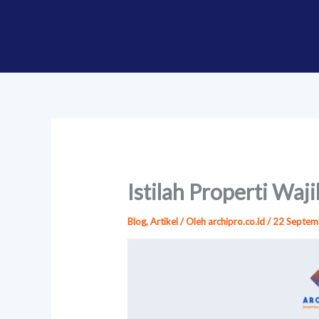
Lewati
ke
konten
Istilah Properti Waj
Blog
,
Artikel
/ Oleh
archipro.co.id
/
22 Septem