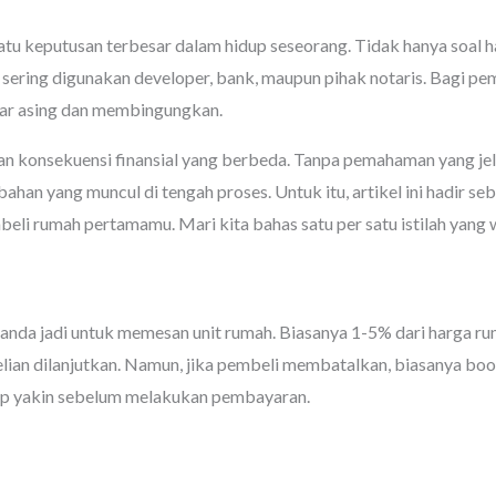
tu keputusan terbesar dalam hidup seseorang. Tidak hanya soal h
 sering digunakan developer, bank, maupun pihak notaris. Bagi pemb
ar asing dan membingungkan.
 dan konsekuensi finansial yang berbeda. Tanpa pemahaman yang jel
han yang muncul di tengah proses. Untuk itu, artikel ini hadir se
beli rumah pertamamu. Mari kita bahas satu per satu istilah yang 
anda jadi untuk memesan unit rumah. Biasanya 1-5% dari harga ru
lian dilanjutkan. Namun, jika pembeli membatalkan, biasanya boo
kup yakin sebelum melakukan pembayaran.