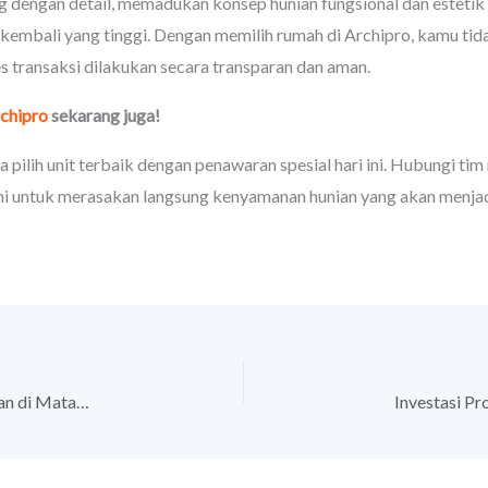
ang dengan detail, memadukan konsep hunian fungsional dan esteti
ual kembali yang tinggi. Dengan memilih rumah di Archipro, kamu ti
 transaksi dilakukan secara transparan dan aman.
chipro
sekarang juga!
 pilih unit terbaik dengan penawaran spesial hari ini. Hubungi ti
mi untuk merasakan langsung kenyamanan hunian yang akan menjadi
Pesona Lombok Mendunia, Saatnya Investasi Perumahan di Mataram