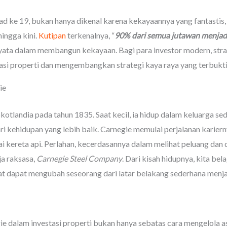
 ke 19, bukan hanya dikenal karena kekayaannya yang fantastis, ta
hingga kini.
Kutipan
terkenalnya, “
90% dari semua jutawan menjadi
ata dalam membangun kekayaan. Bagi para investor modern, strat
asi properti dan mengembangkan strategi kaya raya yang terbukti 
ie
 Skotlandia pada tahun 1835. Saat kecil, ia hidup dalam keluarga
i kehidupan yang lebih baik. Carnegie memulai perjalanan karier
ai kereta api. Perlahan, kecerdasannya dalam melihat peluang dan 
a raksasa,
Carnegie Steel Company
. Dari kisah hidupnya, kita bel
at dapat mengubah seseorang dari latar belakang sederhana menjadi
ie dalam investasi properti bukan hanya sebatas cara mengelola as