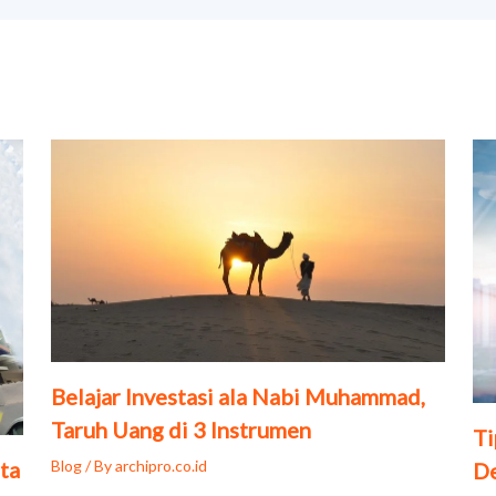
Belajar Investasi ala Nabi Muhammad,
Taruh Uang di 3 Instrumen
Ti
Blog
/ By
archipro.co.id
ta
D