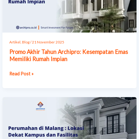
Emas
Memiliki
Rumah
Impian
Artikel
,
Blog
/
21 November 2025
Promo Akhir Tahun Archipro: Kesempatan Emas
Memiliki Rumah Impian
Read Post »
Perumahan
di
Malang
:
Lokasi