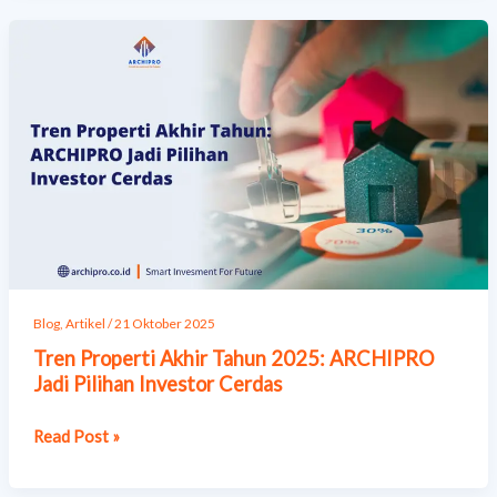
Tren
Properti
Akhir
Tahun
2025:
ARCHIPRO
Jadi
Pilihan
Investor
Cerdas
Blog
,
Artikel
/
21 Oktober 2025
Tren Properti Akhir Tahun 2025: ARCHIPRO
Jadi Pilihan Investor Cerdas
Read Post »