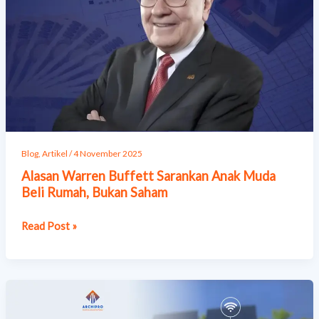
Muda
Beli
Rumah,
Bukan
Saham
Blog
,
Artikel
/
4 November 2025
Alasan Warren Buffett Sarankan Anak Muda
Beli Rumah, Bukan Saham
Read Post »
Smart
Living: