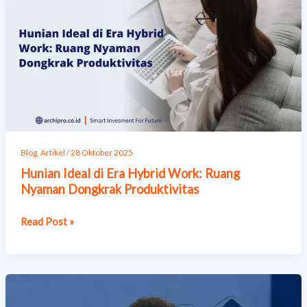
di
Era
Hybrid
Work:
Ruang
Nyaman
Dongkrak
Produktivitas
Blog
,
Artikel
/
28 Oktober 2025
Hunian Ideal di Era Hybrid Work: Ruang
Nyaman Dongkrak Produktivitas
Read Post »
Menkeu
Purbaya: