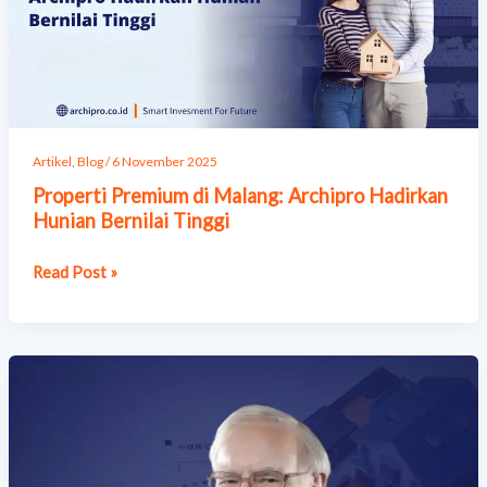
Hadirkan
Hunian
Bernilai
Tinggi
Artikel
,
Blog
/
6 November 2025
Properti Premium di Malang: Archipro Hadirkan
Hunian Bernilai Tinggi
Read Post »
Alasan
Warren
Buffett
Sarankan
Anak