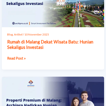
Batu:
Hunian
Sekaligus
Investasi
Blog
,
Artikel
/
10 November 2025
Rumah di Malang Dekat Wisata Batu: Hunian
Sekaligus Investasi
Read Post »
Properti
Premium
di
Malang:
Archipro