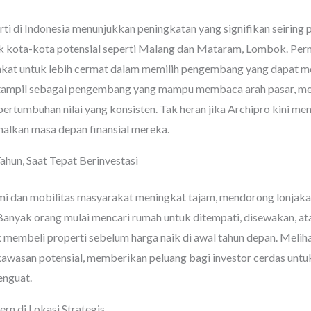
rti di Indonesia menunjukkan peningkatan yang signifikan seiring 
uk kota-kota potensial seperti Malang dan Mataram, Lombok. Perm
akat untuk lebih cermat dalam memilih pengembang yang dapat me
o tampil sebagai pengembang yang mampu membaca arah pasar, me
pertumbuhan nilai yang konsisten. Tak heran jika Archipro kini menj
malkan masa depan finansial mereka.
ahun, Saat Tepat Berinvestasi
omi dan mobilitas masyarakat meningkat tajam, mendorong lonjaka
anyak orang mulai mencari rumah untuk ditempati, disewakan, ata
 membeli properti sebelum harga naik di awal tahun depan. Melihat
awasan potensial, memberikan peluang bagi investor cerdas un
enguat.
 di Lokasi Strategis