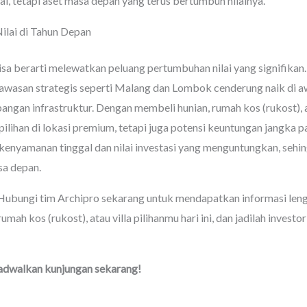
, tetapi aset masa depan yang terus bertumbuh nilainya.
ilai di Tahun Depan
a berarti melewatkan peluang pertumbuhan nilai yang signifikan.
 kawasan strategis seperti Malang dan Lombok cenderung naik di aw
an infrastruktur. Dengan membeli hunian, rumah kos (rukost), at
pilihan di lokasi premium, tetapi juga potensi keuntungan jangka
kenyamanan tinggal dan nilai investasi yang menguntungkan, sehin
sa depan.
ubungi tim Archipro sekarang untuk mendapatkan informasi leng
mah kos (rukost), atau villa pilihanmu hari ini, dan jadilah inve
 jadwalkan kunjungan sekarang!