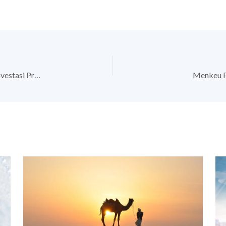
Lonjakan Wisatawan Malang di Akhir Tahun, Saatnya Investasi Properti
Menkeu P