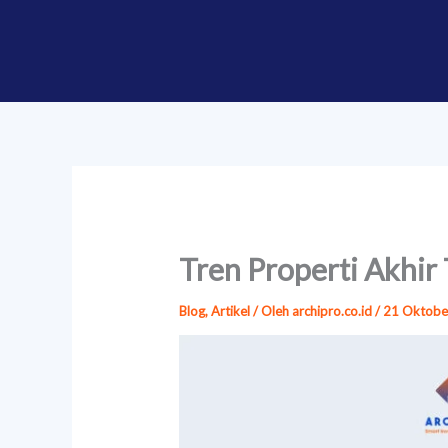
Lewati
ke
konten
Tren Properti Akhir
Blog
,
Artikel
/ Oleh
archipro.co.id
/
21 Oktobe