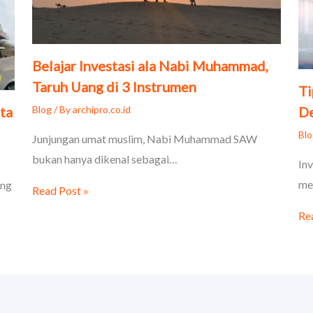
Belajar Investasi ala Nabi Muhammad,
Taruh Uang di 3 Instrumen
Ti
Blog
/ By
archipro.co.id
ta
D
Bl
Junjungan umat muslim, Nabi Muhammad SAW
bukan hanya dikenal sebagai…
In
me
ang
Read Post »
Re