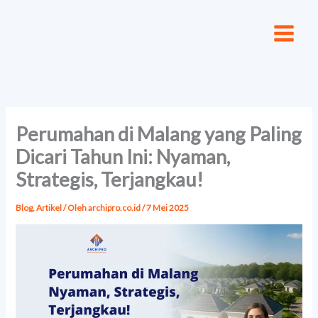
Lewati
ke
konten
Perumahan di Malang yang Paling
Dicari Tahun Ini: Nyaman,
Strategis, Terjangkau!
Blog
,
Artikel
/ Oleh
archipro.co.id
/
7 Mei 2025