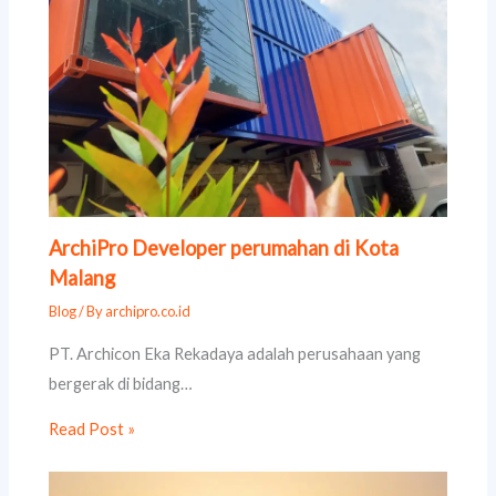
ArchiPro Developer perumahan di Kota
Malang
Blog
/ By
archipro.co.id
PT. Archicon Eka Rekadaya adalah perusahaan yang
bergerak di bidang…
Read Post »