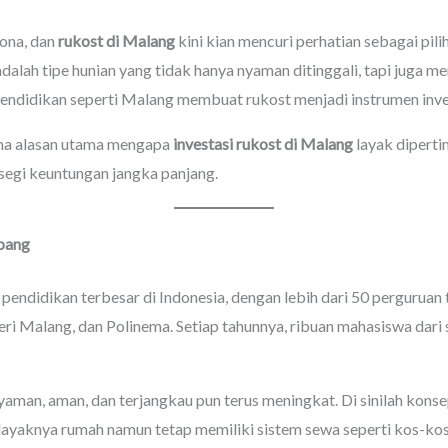
dona, dan
rukost di Malang
kini kian mencuri perhatian sebagai pili
lah tipe hunian yang tidak hanya nyaman ditinggali, tapi juga me
 pendidikan seperti Malang membuat rukost menjadi instrumen inve
lima alasan utama mengapa
investasi rukost di Malang
layak dipert
i segi keuntungan jangka panjang.
bang
pendidikan terbesar di Indonesia, dengan lebih dari 50 perguruan
eri Malang, dan Polinema. Setiap tahunnya, ribuan mahasiswa dari
aman, aman, dan terjangkau pun terus meningkat. Di sinilah kons
yaknya rumah namun tetap memiliki sistem sewa seperti kos-kosan