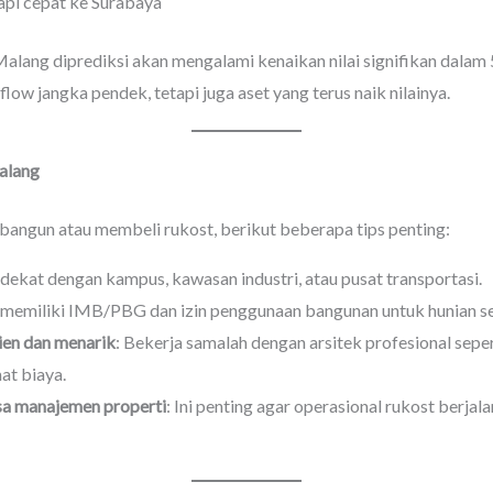
api cepat ke Surabaya
alang diprediksi akan mengalami kenaikan nilai signifikan dalam 
low jangka pendek, tetapi juga aset yang terus naik nilainya.
alang
gun atau membeli rukost, berikut beberapa tips penting:
g dekat dengan kampus, kawasan industri, atau pusat transportasi.
n memiliki IMB/PBG dan izin penggunaan bangunan untuk hunian s
ien dan menarik
: Bekerja samalah dengan arsitek profesional seper
at biaya.
sa manajemen properti
: Ini penting agar operasional rukost berja