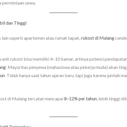
a permintaan sewa.
bil dan Tinggi
s lain seperti apartemen atau rumah tapak,
rukost di Malang
cender
u unit rukost bisa memiliki 4–10 kamar, artinya potensi pendapatan
ang
: Mayoritas penyewa (mahasiswa atau pekerja muda) akan tingg
hun
: Tidak hanya saat tahun ajaran baru, tapi juga karena jumlah m
kost di Malang tercatat mencapai
8–12% per tahun
, lebih tinggi d
atif Terjangkau