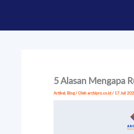
Lewati
ke
konten
5 Alasan Mengapa Ru
Artikel
,
Blog
/ Oleh
archipro.co.id
/
17 Juli 20