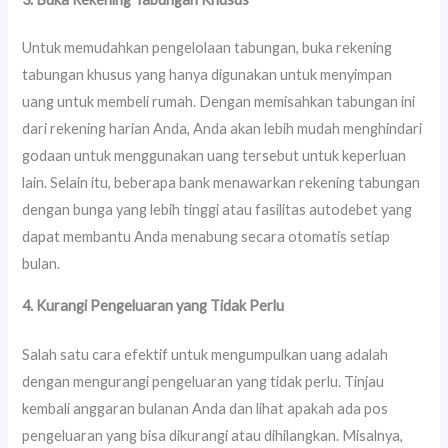
Untuk memudahkan pengelolaan tabungan, buka rekening
tabungan khusus yang hanya digunakan untuk menyimpan
uang untuk membeli rumah. Dengan memisahkan tabungan ini
dari rekening harian Anda, Anda akan lebih mudah menghindari
godaan untuk menggunakan uang tersebut untuk keperluan
lain. Selain itu, beberapa bank menawarkan rekening tabungan
dengan bunga yang lebih tinggi atau fasilitas autodebet yang
dapat membantu Anda menabung secara otomatis setiap
bulan.
4. Kurangi Pengeluaran yang Tidak Perlu
Salah satu cara efektif untuk mengumpulkan uang adalah
dengan mengurangi pengeluaran yang tidak perlu. Tinjau
kembali anggaran bulanan Anda dan lihat apakah ada pos
pengeluaran yang bisa dikurangi atau dihilangkan. Misalnya,