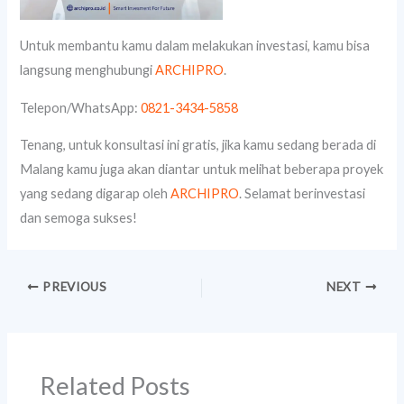
Untuk membantu kamu dalam melakukan investasi, kamu bisa
langsung menghubungi
ARCHIPRO
.
Telepon/WhatsApp:
0821-3434-5858
Tenang, untuk konsultasi ini gratis, jika kamu sedang berada di
Malang kamu juga akan diantar untuk melihat beberapa proyek
yang sedang digarap oleh
ARCHIPRO
. Selamat berinvestasi
dan semoga sukses!
PREVIOUS
NEXT
Related Posts