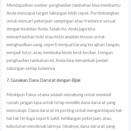
Mendapatkan sumber penghasilan tambahan bisa membantu
Anda mencapai target tabungan lebih cepat. Pertimbangkan
untuk mencari pekerjaan sampingan atau freelance sesuai
dengan keahlian Anda. Selain itu, Anda juga bisa
memanfaatkan hobi atau keterampilan khusus untuk
menghasilkan uang, seperti menjual barang kerajinan tangan,
menjadi tutor, atau membuka bisnis kecil-kecilan. Dengan
penghasilan tambahan ini, Anda bisa menambah jumlah
tabungan setiap bulannya.
7. Gunakan Dana Darurat dengan Bijak
Meskipun fokus utama adalah menabung untuk membeli
rumah, jangan lupa untuk tetap memiliki dana darurat yang
mencukupi. Dana darurat ini penting untuk mengantisipasi hal-
hal tak terduga seperti sakit, kehilangan pekerjaan, atau
kebutuhan mendesak lainnya. Idealnya, dana darurat yang