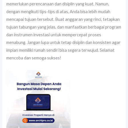
memerlukan perencanaan dan disiplin yang kuat. Namun,
dengan mengikuti tips-tips di atas, Anda bisa lebih mudah
mencapai tujuan tersebut. Buat anggaran yang rinci, tetapkan
tujuan tabungan yang jelas, dan manfaatkan berbagai program
dan instrumen investasi untuk mempercepat proses
menabung. Jangan lupa untuk tetap disiplin dan konsisten agar
impian memiliki rumah sendiri bisa segera terwujud. Selamat
mencoba dan semoga sukses!