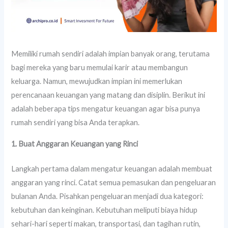
Memiliki rumah sendiri adalah impian banyak orang, terutama
bagi mereka yang baru memulai karir atau membangun
keluarga. Namun, mewujudkan impian ini memerlukan
perencanaan keuangan yang matang dan disiplin. Berikut ini
adalah beberapa tips mengatur keuangan agar bisa punya
rumah sendiri yang bisa Anda terapkan.
1. Buat Anggaran Keuangan yang Rinci
Langkah pertama dalam mengatur keuangan adalah membuat
anggaran yang rinci. Catat semua pemasukan dan pengeluaran
bulanan Anda. Pisahkan pengeluaran menjadi dua kategori:
kebutuhan dan keinginan. Kebutuhan meliputi biaya hidup
sehari-hari seperti makan, transportasi, dan tagihan rutin,