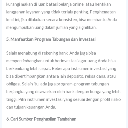
kurangi makan di luar, batasi belanja online, atau hentikan
langganan layanan yang tidak terlalu penting. Penghematan
kecil ini, jika dilakukan secara konsisten, bisa membantu Anda
mengumpulkan uang dalam jumlah yang signifikan.
5. Manfaatkan Program Tabungan dan Investasi
Selain menabung di rekening bank, Anda juga bisa
mempertimbangkan untuk berinvestasi agar uang Anda bisa
berkembang lebih cepat. Beberapa instrumen investasi yang
bisa dipertimbangkan antara lain deposito, reksa dana, atau
obligasi. Selain itu, ada juga program-program tabungan
berjangka yang ditawarkan oleh bank dengan bunga yang lebih
tinggi. Pilih instrumen investasi yang sesuai dengan profil risiko
dan tujuan keuangan Anda.
6. Cari Sumber Penghasilan Tambahan