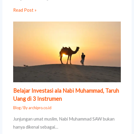
Read Post »
Belajar Investasi ala Nabi Muhammad, Taruh
Uang di 3 Instrumen
Blog
/ By
archipro.co.id
Junjungan umat muslim, Nabi Muhammad SAW bukan
hanya dikenal sebagai…