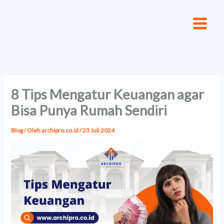
Lewati
ke
konten
8 Tips Mengatur Keuangan agar
Bisa Punya Rumah Sendiri
Blog
/ Oleh
archipro.co.id
/
23 Juli 2024