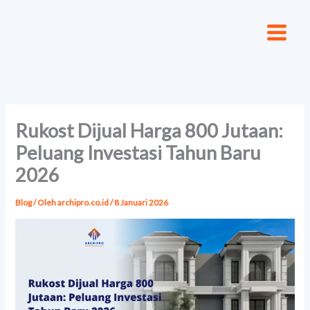
Lewati
ke
konten
Rukost Dijual Harga 800 Jutaan:
Peluang Investasi Tahun Baru
2026
Blog
/ Oleh
archipro.co.id
/
8 Januari 2026