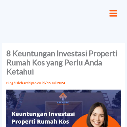
Lewati
ke
konten
8 Keuntungan Investasi Properti
Rumah Kos yang Perlu Anda
Ketahui
Blog
/ Oleh
archipro.co.id
/
15 Juli 2024