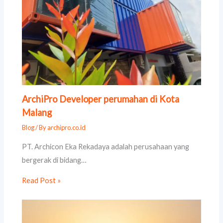
ArchiPro Developer perumahan di Kota
Malang
Blog
/ By
archipro.co.id
PT. Archicon Eka Rekadaya adalah perusahaan yang
bergerak di bidang…
Read Post »