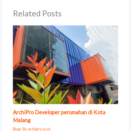
Related Posts
ArchiPro Developer perumahan di Kota
Malang
Blog
/ By
archipro.co.id