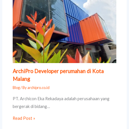
ArchiPro Developer perumahan di Kota
Malang
Blog
/ By
archipro.co.id
PT. Archicon Eka Rekadaya adalah perusahaan yang
bergerak di bidang…
Read Post »