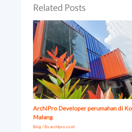
Related Posts
ArchiPro Developer perumahan di Ko
Malang
Blog
/ By
archipro.co.id