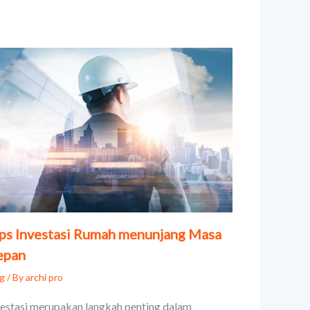
ps Investasi Rumah menunjang Masa
epan
og
/ By
archi pro
vestasi merupakan langkah penting dalam