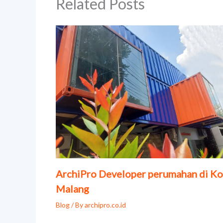
Related Posts
ArchiPro Developer perumahan di Ko
Malang
Blog
/ By
archipro.co.id