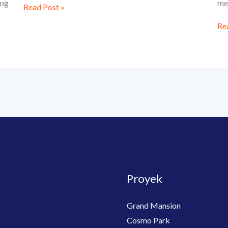
me
ang
Read Post »
Re
Proyek
Grand Mansion
Cosmo Park